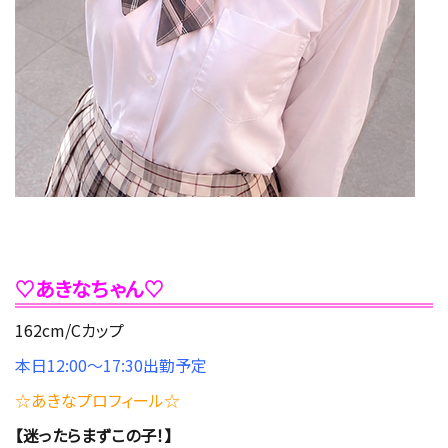
♡あきなちゃん♡
162cm/Cカップ
本日12
:00～17
:30出勤予定
☆あきな
プロフィール☆
【迷ったらまずこの子！】