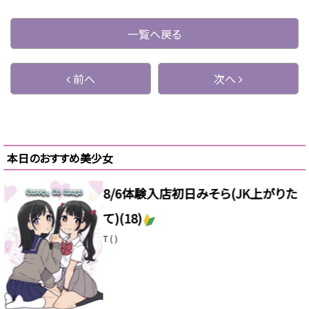
u
n
o
有
e
e
p
一覧へ戻る
s
y
k
Li
前へ
次へ
y
n
k
本日のおすすめ美少女
4/24体験入店初日このは(JK中退年
齢)
(18)
T 155 ( B )
お散歩OK
自宅派遣OK
3P（女の子2人派遣）OK
ピックアップ
新人