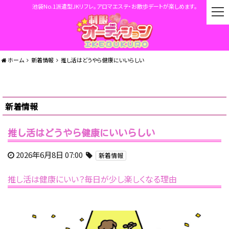
池袋No.1派遣型JKリフレ。アロマエステ・お散歩デートが楽しめます。
t
o
g
g
l
ホーム
新着情報
推し活はどうやら健康にいいらしい
e
n
a
v
新着情報
i
g
a
推し活はどうやら健康にいいらしい
t
i
2026年6月8日 07:00
新着情報
o
n
推し活は健康にいい？毎日が少し楽しくなる理由