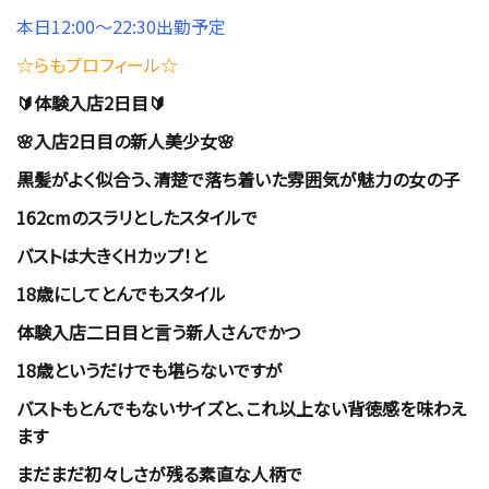
本日12
:00～22
:30出勤予定
☆らも
プロフィール☆
🔰体験入店2日目🔰
🌸入店2日目の新人美少女🌸
黒髪がよく似合う、清楚で落ち着いた雰囲気が魅力の女の子
162cmのスラリとしたスタイルで
バストは大きくHカップ！と
18歳にしてとんでもスタイル
体験入店二日目と言う新人さんでかつ
18歳というだけでも堪らないですが
バストもとんでもないサイズと、これ以上ない背徳感を味わえ
ます
まだまだ初々しさが残る素直な人柄で