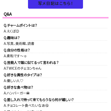
写メ日記はこちら！
Q&A
Q.チャームポイントは？
A.えくぼ😉
Q.趣味は？
A.写真、美術館、読書
Q.自分の性格は？
A.柔和です〜☺️
Q.芸能人で誰に似てるって言われる？
A.TWICEのチェヨンちゃん
Q.好きな異性のタイプは？
A.優しい人♡
Q.好きな食べ物は？
A.ハンバーガー🍔
Q.差し入れで持って来てもらうなら何が嬉しい？
A.チョコレート食べたいなあ🤤