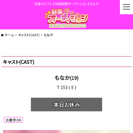
池袋JKリフレ【池袋制服オーディション】もなか
t
o
g
g
l
ホーム
キャスト(CAST)
もなか
e
n
a
v
キャスト(CAST)
i
g
a
もなか
(19)
t
T 153 ( E )
i
o
n
本日お休み
お散歩OK