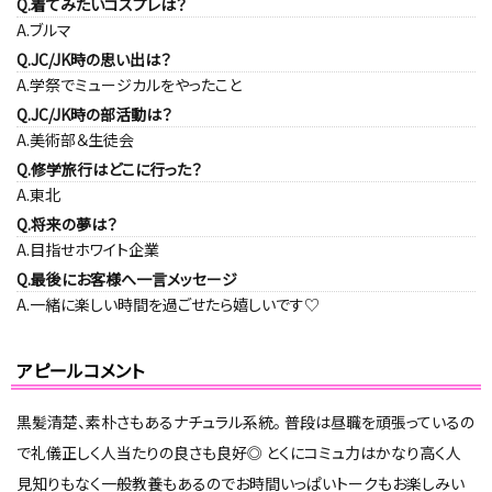
Q.着てみたいコスプレは？
A.ブルマ
Q.JC/JK時の思い出は？
A.学祭でミュージカルをやったこと
Q.JC/JK時の部活動は？
A.美術部＆生徒会
Q.修学旅行はどこに行った？
A.東北
Q.将来の夢は？
A.目指せホワイト企業
Q.最後にお客様へ一言メッセージ
A.一緒に楽しい時間を過ごせたら嬉しいです♡
アピールコメント
黒髪清楚、素朴さもあるナチュラル系統。 普段は昼職を頑張っているの
で礼儀正しく人当たりの良さも良好◎ とくにコミュ力はかなり高く人
見知りもなく一般教養もあるのでお時間いっぱいトークもお楽しみい