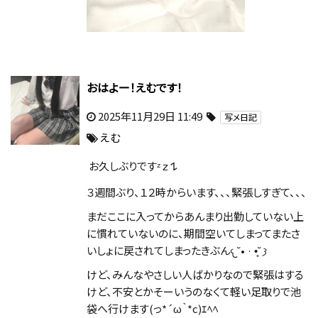
おはよー！えむです！
2025年11月29日 11:49
写メ日記
えむ
お久しぶりですᶻ 𝗓 𐰁
３週間ぶり、１２時からいます、、、緊張しすぎて、、、
まだここに入ってからあんまり出勤していない上
に慣れていないのに、期間空いてしまってまたさ
いしょに戻されてしまったきぶん𐔌˘• · •̥˘ 𐦯
けど、みんなやさしい人ばかりなので緊張はする
けど、不安とかそーいうのなくて軽い足取りで池
袋へ行けます(っ*´ω｀*c)ｴﾍﾍ