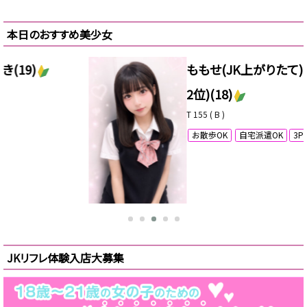
本日のおすすめ美少女
ももせ(JK上がりたて)(7月本指名数
2位)
(18)
T 155 ( B )
お散歩OK
自宅派遣OK
3P（女の子2人派遣）OK
ピックアップ
新人
JKリフレ体験入店大募集