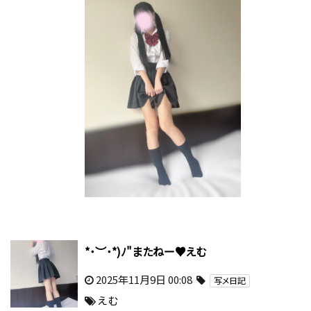
*˙︶˙*)ﾉ"またねー♥えむ
2025年11月9日 00:08
写メ日記
えむ