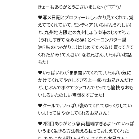
きょーもありがとうございましたヽ(*’▽’*)ﾉ
♥写メ日記とプロフィールしっかり見てくれて、覚
えててくれていて、ミンティア（いちばんうれしい）
と、九州地方限定の九州しょうゆ味のじゃがりこ
（うれしすぎてなみだ😭）とベーコンバター醤
油？味のじゃがりこ（はじめてたべる！）買ってきて
くれたかみ！てんさい！なお兄さん、いっぱいお話
ちた！
♥いっぱいわがまま聞いてくれて、いっぱい気に
かけてくれてやさしすぎるよー😭なお兄さんだけ
ど、じぶんでボケてツッコんでとっても愉快なおも
いしろいたのしい時間をすごせた！
♥クールで、いっぱい褒めてくれてゆっくりしてい
いよ！って甘やかしてくれるお兄さん！
♥2回目ありがとう😭両極端すぎるよ！っていっぱ
いうまく生きる方法教えるねっておしえてくれた
り、ためになる話いっぱいしてくれたお兄さん！