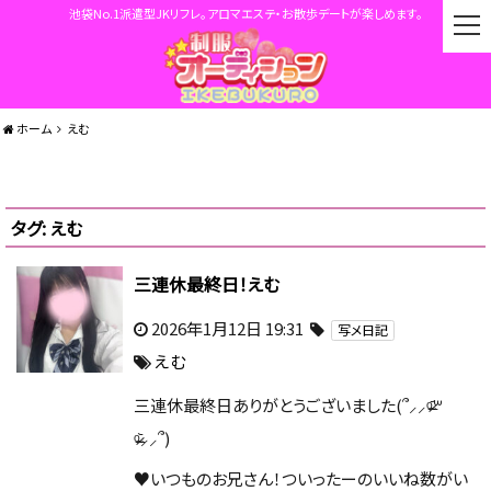
池袋No.1派遣型JKリフレ。アロマエステ・お散歩デートが楽しめます。
t
o
g
g
l
ホーム
えむ
e
n
a
v
タグ:
えむ
i
g
a
三連休最終日！えむ
t
i
2026年1月12日 19:31
写メ日記
o
えむ
n
三連休最終日ありがとうございました(՞⸝⸝ᵒ̴̶̷᷄꒳
ᵒ̴̶̷᷅⸝⸝՞)
♥いつものお兄さん！ついったーのいいね数がい