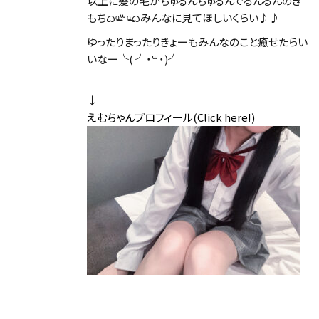
以上に髪の毛がちゅるんちゅるんでるんるんのき
もちᜊᵒ̴̶꒳ᵒ̴̶ᜊみんなに見てほしいくらい♪♪
ゆったりまったりきょーもみんなのこと癒せたらい
いなー╰( ╯˙꒳​˙)╯
↓
えむちゃんプロフィール(Click here!)