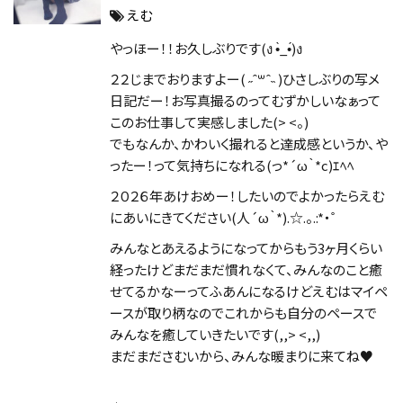
えむ
やっほー！！お久しぶりです(ง •̀_•́)ง
２２じまでおりますよー( ˶ˆ꒳ˆ˵ )ひさしぶりの写メ
日記だー！お写真撮るのってむずかしいなぁって
このお仕事して実感しました(> <。)
でもなんか、かわいく撮れると達成感というか、や
ったー！って気持ちになれる(っ*´ω｀*c)ｴﾍﾍ
２０２６年あけおめー！したいのでよかったらえむ
にあいにきてください(人´ω｀*).☆.。.:*・゜
みんなとあえるようになってからもう3ヶ月くらい
経ったけどまだまだ慣れなくて、みんなのこと癒
せてるかなーってふあんになるけどえむはマイペ
ースが取り柄なのでこれからも自分のペースで
みんなを癒していきたいです(,,> <,,)
まだまださむいから、みんな暖まりに来てね♥