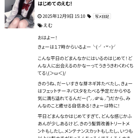
はじめてのえむ！
2025年12月9日 15:10
写メ日記
えむ
おはよー！
きょーは１７時からいるよー╰( ╯˙꒳​˙)╯
こんな平日のどまんなかにはいるのはじめて！ど
んな人に出会えるのかなーってうきうきわくわくち
てる\(＞ω＜)/
きのうね、だーいすきな芽ネギ丼たべたし、きょー
はフェットチーネパスタをたべる予定だからやる
気に満ち溢れてるんだー(՞⸝⸝ᵒ̴̶̷᷄꒳ᵒ̴̶̷᷅⸝⸝՞)だから、み
んなのこと癒せる自信ある！きょーは特に！
平日どまんなかはじめてすぎて、どんな感じかふ
あんが少しあるけど、きのう髪質改善トリートメ
ントもしたし、メンテナンスカットもしたし、いつも