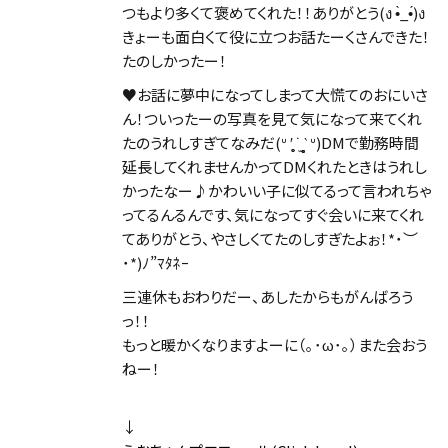
つもより多くて褒めてくれた！！ありがとう(ง •̀_•́)ง
きょーも面白くて役に立つお話たーくさんできた！
たのしかったー！
♥お話に夢中になってしまって大慌てのおにいさ
ん！ついったーの写真を見て気になって来てくれ
たのうれしすぎてなみだ(ᐡ ′̥̥̥ ˙̫ ‵̥̥̥ ᐡ)DMで勤務時間
延長してくれませんかってDMくれたときはうれし
かったなー♪かわいい子に似てるって言われちゃ
ってるんるんです、気になってすぐ会いに来てくれ
てありがとう、やさしくてたのしすぎたよぉ！*˙︶
˙*)ﾉ”ﾏﾀﾈｰ
三連休もおわりだー、あしたからもがんばろう
っ！！
もっと暖かくなりますよーに（｡･ω･｡）また会おう
ねー！
↓