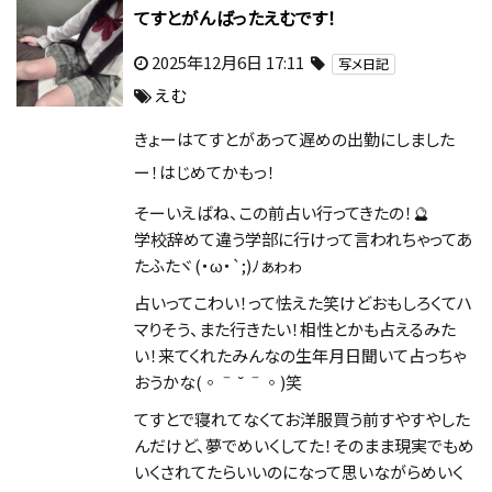
てすとがんばったえむです！
2025年12月6日 17:11
写メ日記
えむ
きょーはてすとがあって遅めの出勤にしました
ー！はじめてかもっ！
そーいえばね、この前占い行ってきたの！🔮
学校辞めて違う学部に行けって言われちゃってあ
たふたヾ(・ω・`;)ﾉぁゎゎ
占いってこわい！って怯えた笑けどおもしろくてハ
マりそう、また行きたい！相性とかも占えるみた
い！来てくれたみんなの生年月日聞いて占っちゃ
おうかな(◦ˉ ˘ ˉ◦)笑
てすとで寝れてなくてお洋服買う前すやすやした
んだけど、夢でめいくしてた！そのまま現実でもめ
いくされてたらいいのになって思いながらめいく