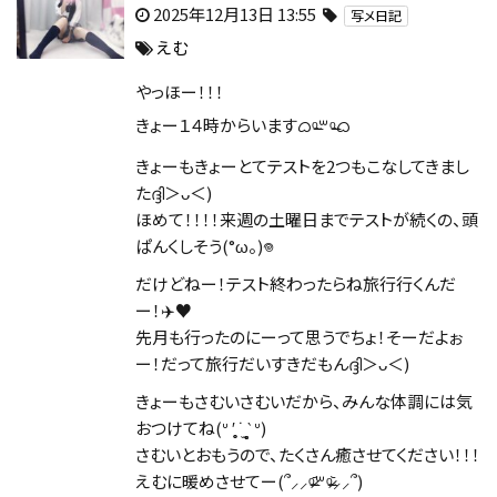
2025年12月13日 13:55
写メ日記
えむ
やっほー！！！
きょー１４時からいますᜊᵒ̴̶꒳ᵒ̴̶ᜊ
きょーもきょーとてテストを2つもこなしてきまし
たദ്ദി＞ᴗ＜)
ほめて！！！！来週の土曜日までテストが続くの、頭
ぱんくしそう(°ω。)𖦹‎‎‎
だけどねー！テスト終わったらね旅行行くんだ
ー！✈️♥
先月も行ったのにーって思うでちょ！そーだよぉ
ー！だって旅行だいすきだもんദ്ദി＞ᴗ＜)
きょーもさむいさむいだから、みんな体調には気
おつけてね(ᐡ ′̥̥̥ ˙̫ ‵̥̥̥ ᐡ)
さむいとおもうので、たくさん癒させてください！！！
えむに暖めさせてー(՞⸝⸝ᵒ̴̶̷᷄꒳ᵒ̴̶̷᷅⸝⸝՞)