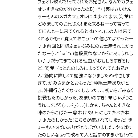
フェオレ飲んで！ってくれたお兄さん、なんでカフェ
オレすきなのが分かったのΣ( ˙꒳​˙ )実はさいきん
ろーそんのメガカフェオレにはまってます、笑 ♥に
どめましてのお兄さん！また来るねーって言って
てほんとーに来てくれるとは(> <｡)この人は来て
くれるかもっ！覚えておこう！って信じてよかったー
♪♪前回と同様ふぁいぶみにのお土産うれしかっ
たなー(っ*´ω｀*c)普段買わないからこそ、うれし
い♪♪持ってきてくれる理由がおもしろすぎるけ
ど！笑 ♥ずっとたのしみにまってくれてたお兄さ
ん！筋肉に詳しくて勉強になりました✍️やさしす
ぎて、かみさまかとおもった！沖縄土産ありがと
ぉ、沖縄行きたくなってしまった、、、初いちごみるく
挑戦もたのしかった、あまいのすき！ ♥じゃがりこ
うれしすぎる(⸝⸝⸝꤮︠ ̫꤮︡⸝⸝⸝)しかも、ちゃんとすきな
味のたらこばたー😭わけあいっこしてたべたね
♪♪たのしかった！こちらが癒されてしまった！ き
ょーもいっぱいありがとうございました、やっぱり
たのしいなぁって改めて人と話すのすきかも！って