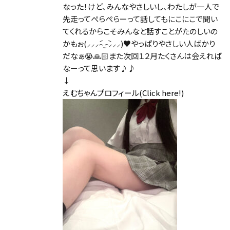
なった！けど、みんなやさしいし、わたしが一人で
先走ってぺらぺらーって話してもにこにこで聞い
てくれるからこそみんなと話すことがたのしいの
かもぉ(⸝⸝⸝꤮︠ ̫꤮︡⸝⸝⸝)♥やっぱりやさしい人ばかり
だなぁ😭🙏🏻また次回１２月たくさんは会えれば
なーって思います♪♪
↓
えむちゃんプロフィール(Click here!)