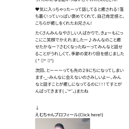
♥気に入っちゃったーって話してると癒される！落
ち着く！っていっぱい褒めてくれて、自己肯定感と、
こちらが癒しをくれたお兄さん！
たくさんみんなやさしい人ばかりで、きょーもにっ
こにこ笑顔でかえれましたー♪みんなのこと癒
せたかなー？さむくなったねーってみんなと話せ
ることがうれしくて、季節の変わり目を感じました
( * ॑꒳ ॑*)
次回、とーーーっても先の２９にちになってしまい
ますᵕ̩̩_ᵕみんなに会えないのさみしいよー、みん
なと話すことが癒しになってるのに！！！てすとが
んばってきます( ᎔˘꒳˘᎔)またね
↓
えむちゃんプロフィール(Click here!)