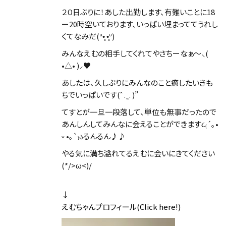
２０日ぶりに！あした出勤します、有難いことに18
ー20時空いております、いっぱい埋まっててうれし
くてなみだ(ᐡ•̥ •̥ᐡ)
みんなえむの相手してくれてやさちーなぁ〜⸜(
•△• )⸝♥
あしたは、久しぶりにみんなのこと癒したいきも
ちでいっぱいです(ˆ . ̫ . )”
てすとが一旦一段落して、単位も無事だったので
あんしんしてみんなに会えることができます૮₍´｡•
ᵕ •｡`₎აるんるん♪♪
やる気に満ち溢れてるえむに会いにきてください
(*/>ω<)/
↓
えむちゃんプロフィール(Click here!)