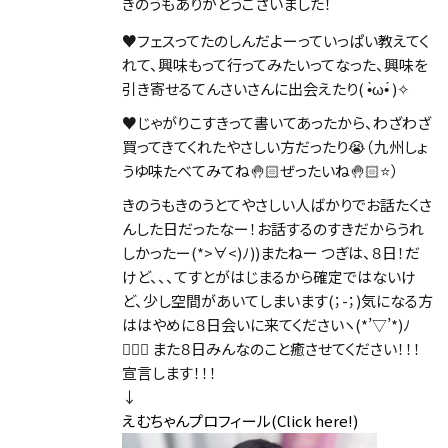
きのうもありがとうございました！
♥フェスってたのしんだよーっていっぱい教えてく
れて、興味もって行ってみたいってなった、興味を
引き寄せるてんさいさんに出会えたり( •̀ω•́ )✧
♥じゃがりこすきって書いてあったから、わざわざ
買ってきてくれたやさしい方だったり😭（九州しょ
うゆ味たべてみてね🤚🏻ぜったいね🤚🏻⭐️）
きのうもきのうとてやさしい人ばかりでお話たくさ
んした日だったなー！お話するのすきだからうれ
しかったー(*>∀<)ﾉ))またねー つぎは、８日！だ
けど、、、てすとがはじまるから確定ではないけ
ど、少し空間があいてしまいます(；-；)気になる方
ははやめに８日会いに来てくださいヽ(*’▽’*)ﾉ
🙇🏻‍♀️ また８日みんなのこと癒させてください！！！
宣言します！！！
↓
えむちゃんプロフィール(Click here!)