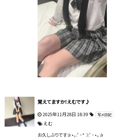
覚えてますか！えむです♪
2025年11月28日 18:39
写メ日記
えむ
お久しぶりです✰⋆｡:ﾟ･*☽:ﾟ･⋆｡✰